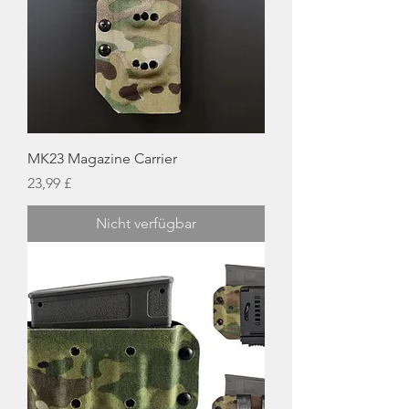
MK23 Magazine Carrier
Preis
23,99 £
Nicht verfügbar