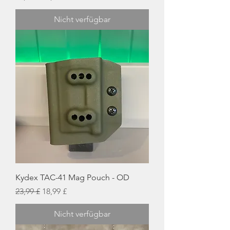
Nicht verfügbar
Kydex TAC-41 Mag Pouch - OD
Standardpreis
Sale-Preis
23,99 £
18,99 £
Nicht verfügbar