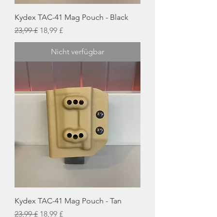
Kydex TAC-41 Mag Pouch - Black
Standardpreis
Sale-Preis
23,99 £
18,99 £
Nicht verfügbar
Kydex TAC-41 Mag Pouch - Tan
Standardpreis
Sale-Preis
23,99 £
18,99 £