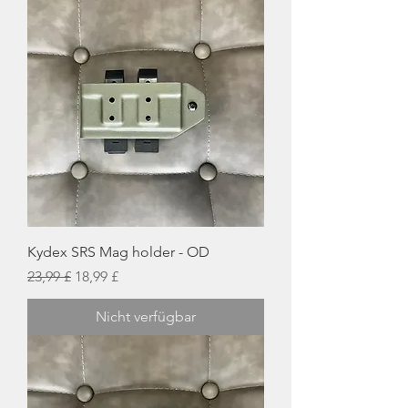
Kydex SRS Mag holder - OD
Standardpreis
Sale-Preis
23,99 £
18,99 £
Nicht verfügbar