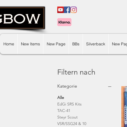
Home
New Items
New Page
BBs
Silverback
New Pa
Filtern nach
Kategorie
Alle
EdGi SRS Kits
TAC-41
Steyr Scout
VSR/SSG24 & 10