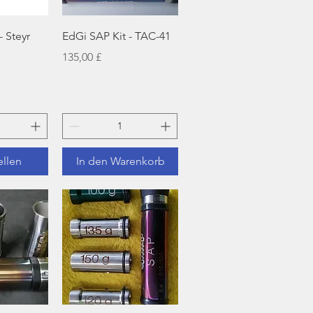
sicht
Schnellansicht
- Steyr
EdGi SAP Kit - TAC-41
Preis
135,00 £
ellen
In den Warenkorb