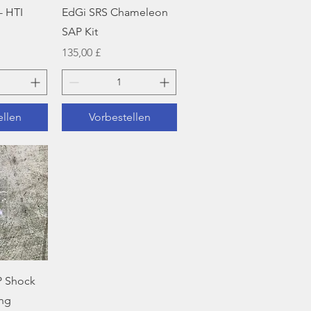
sicht
Schnellansicht
- HTI
EdGi SRS Chameleon
SAP Kit
Preis
135,00 £
ellen
Vorbestellen
sicht
P Shock
ng