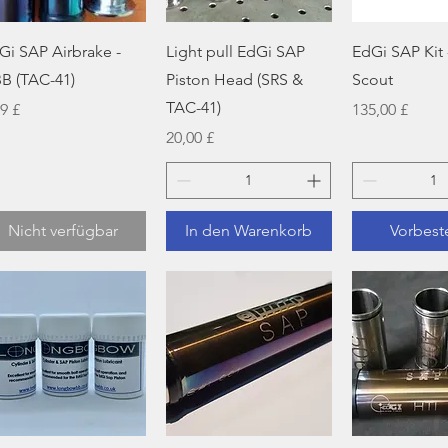
Schnellansicht
Schnellansicht
Schnellan
Gi SAP Airbrake -
Light pull EdGi SAP
EdGi SAP Kit 
B (TAC-41)
Piston Head (SRS &
Scout
TAC-41)
is
Preis
99 £
135,00 £
Preis
20,00 £
Nicht verfügbar
In den Warenkorb
Vorbest