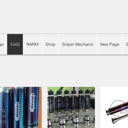
ge
EdGi
RAPAX
Shop
Sniper Mechanic
New Page