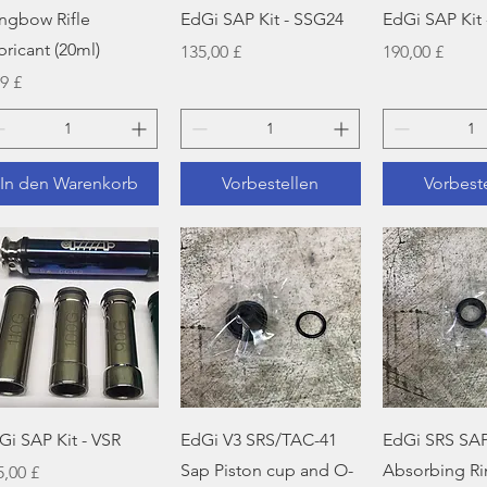
Schnellansicht
Schnellansicht
Schnellan
ngbow Rifle
EdGi SAP Kit - SSG24
EdGi SAP Kit 
bricant (20ml)
Preis
Preis
135,00 £
190,00 £
is
49 £
In den Warenkorb
Vorbestellen
Vorbest
Schnellansicht
Schnellansicht
Schnellan
Gi SAP Kit - VSR
EdGi V3 SRS/TAC-41
EdGi SRS SA
Sap Piston cup and O-
Absorbing Ri
is
5,00 £