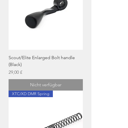
Scout/Elite Enlarged Bolt handle
(Black)
Preis
29,00 £
Nicht verfügbar
XTC/XD DMR Spring