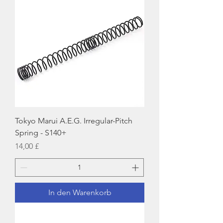
Tokyo Marui A.E.G. Irregular-Pitch
Spring - S140+
Preis
14,00 £
In den Warenkorb