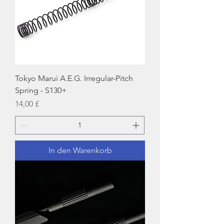
Tokyo Marui A.E.G. Irregular-Pitch
Spring - S130+
Preis
14,00 £
In den Warenkorb