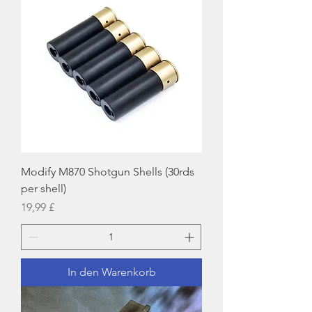
Modify M870 Shotgun Shells (30rds
per shell)
Preis
19,99 £
In den Warenkorb