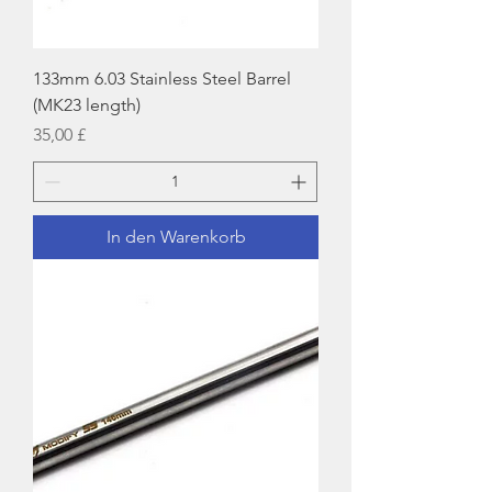
133mm 6.03 Stainless Steel Barrel
(MK23 length)
Preis
35,00 £
In den Warenkorb