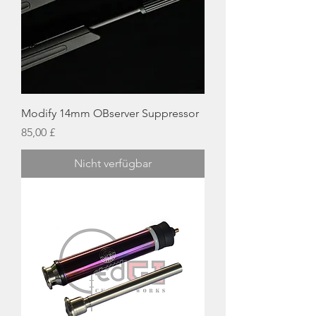
Modify 14mm OBserver Suppressor
Preis
85,00 £
Nicht verfügbar