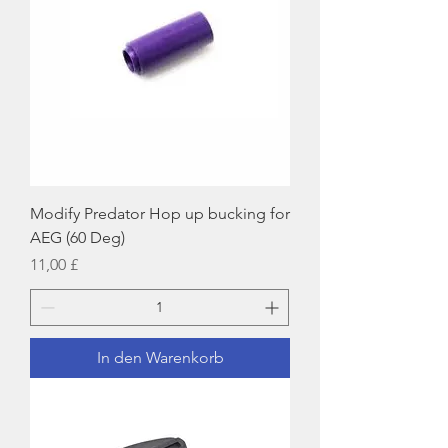
Modify Predator Hop up bucking for
AEG (60 Deg)
Preis
11,00 £
In den Warenkorb