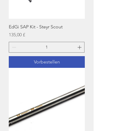
EdGi SAP Kit - Steyr Scout
Preis
135,00 £
Vorbestellen