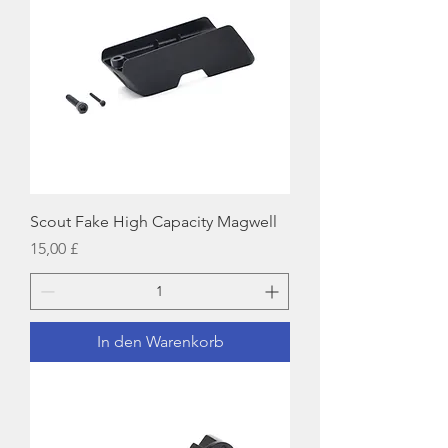
Scout Fake High Capacity Magwell
Preis
15,00 £
In den Warenkorb