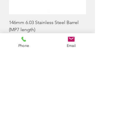
146mm 6.03 Stainless Steel Barrel
(MP7 length)
Preis
38,00 £
Phone
Email
Nicht verfügbar