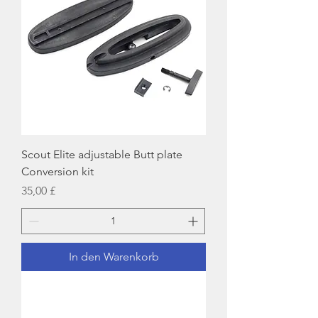
Scout Elite adjustable Butt plate
Conversion kit
Preis
35,00 £
In den Warenkorb