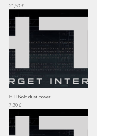
Preis
21,50 £
HTI Bolt dust cover
Preis
7,30 £