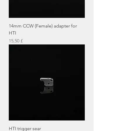
14mm CCW (Female) adapter for
HTI
Preis
15,50 £
HTI trigger sear