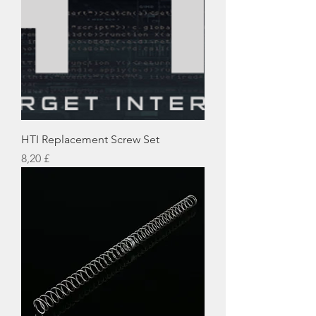
HTI Replacement Screw Set
Preis
8,20 £