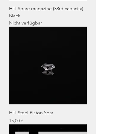
HTI Spare magazine (38rd capacity)
Black
Nicht verfügbar
HTI Steel Piston Sear
Preis
15,00 £