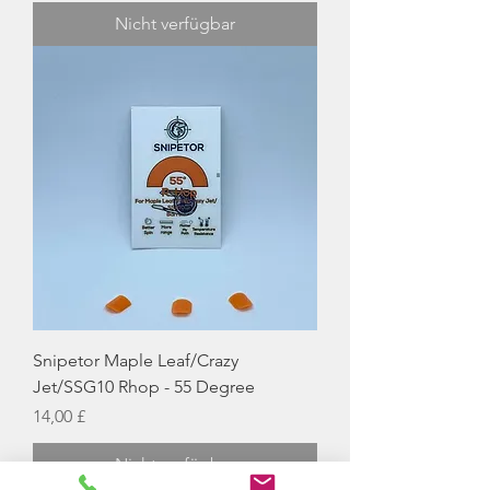
Nicht verfügbar
Snipetor Maple Leaf/Crazy
Jet/SSG10 Rhop - 55 Degree
Preis
14,00 £
Nicht verfügbar