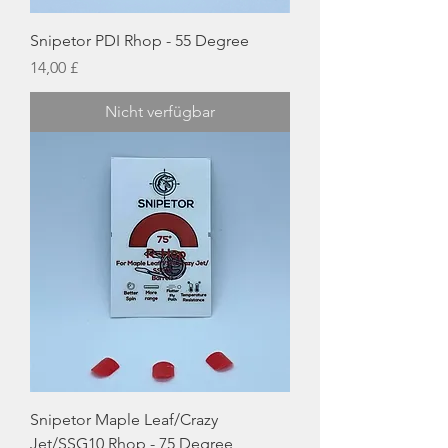
Snipetor PDI Rhop - 55 Degree
Preis
14,00 £
Nicht verfügbar
Snipetor Maple Leaf/Crazy
Jet/SSG10 Rhop - 75 Degree