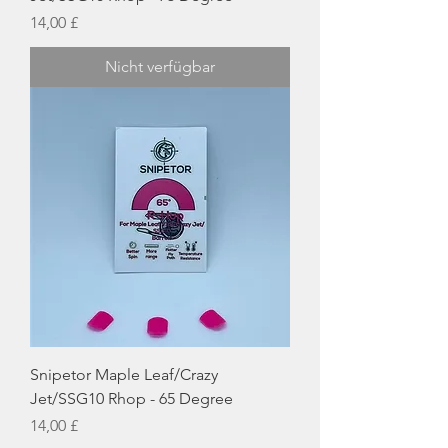
Preis
14,00 £
Nicht verfügbar
Snipetor Maple Leaf/Crazy
Jet/SSG10 Rhop - 65 Degree
Preis
14,00 £