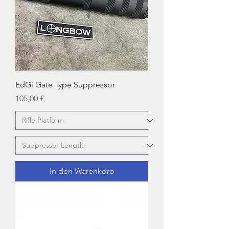
EdGi Gate Type Suppressor
Preis
105,00 £
In den Warenkorb