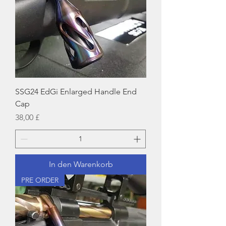
SSG24 EdGi Enlarged Handle End
Cap
Preis
38,00 £
In den Warenkorb
PRE ORDER