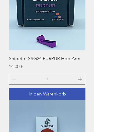
Snipetor SSG24 PURPUR Hop Arm
Preis
14,00 £
In den Warenkorb