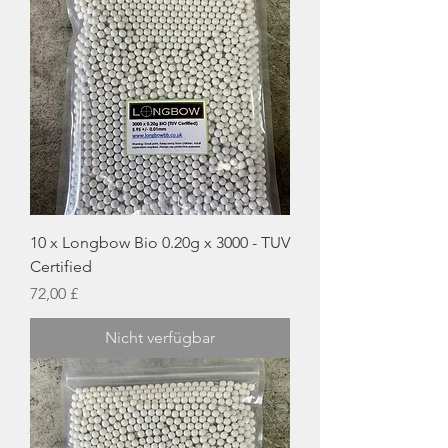
10 x Longbow Bio 0.20g x 3000 - TUV
Certified
Preis
72,00 £
Nicht verfügbar