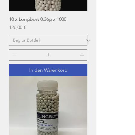
10 x Longbow 0.36g x 1000
Preis
126,00 £
In den Warenkorb