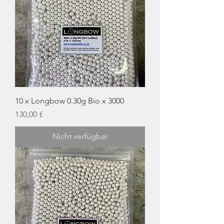
10 x Longbow 0.30g Bio x 3000
Preis
130,00 £
Nicht verfügbar