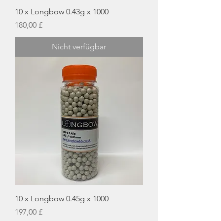
10 x Longbow 0.43g x 1000
Preis
180,00 £
Nicht verfügbar
10 x Longbow 0.45g x 1000
Preis
197,00 £