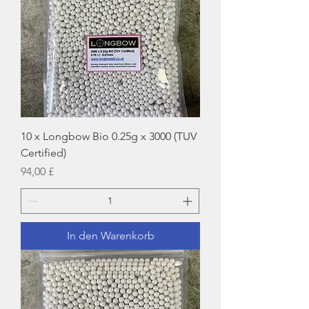
10 x Longbow Bio 0.25g x 3000 (TUV
Certified)
Preis
94,00 £
In den Warenkorb