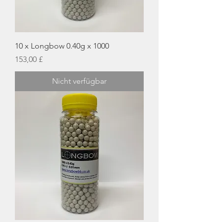
10 x Longbow 0.40g x 1000
Preis
153,00 £
Nicht verfügbar