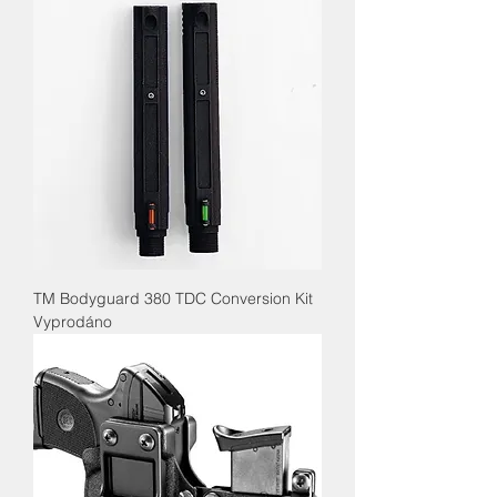
TM Bodyguard 380 TDC Conversion Kit
Vyprodáno