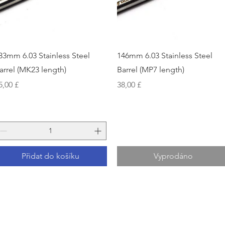
Rychlý náhled
Rychlý náhled
33mm 6.03 Stainless Steel
146mm 6.03 Stainless Steel
arrel (MK23 length)
Barrel (MP7 length)
ena
Cena
5,00 £
38,00 £
Přidat do košíku
Vyprodáno