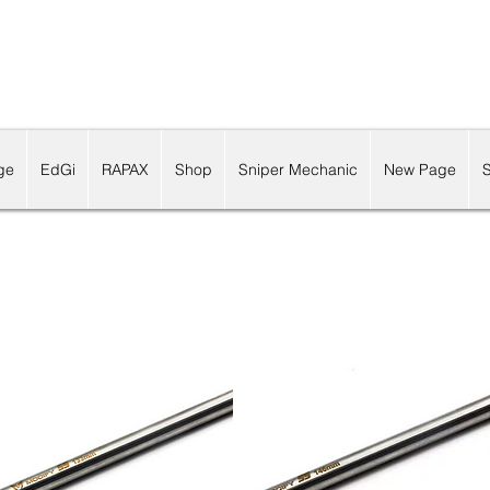
ge
EdGi
RAPAX
Shop
Sniper Mechanic
New Page