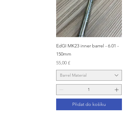
Rychlý náhled
EdGI MK23 inner barrel - 6.01 -
150mm
Cena
55,00 £
Barrel Material
Přidat do košíku