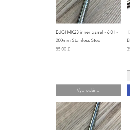
Rychlý náhled
EdGI MK23 inner barrel - 6.01 -
1
200mm Stainless Steel
B
Cena
C
85,00 £
3
Vyprodáno