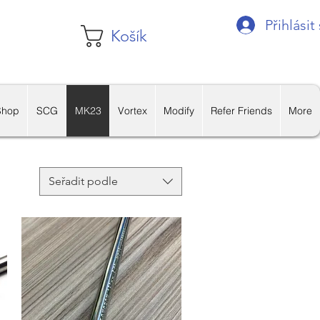
Přihlásit
Košík
Shop
SCG
MK23
Vortex
Modify
Refer Friends
More
Seřadit podle