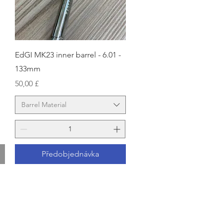
Rychlý náhled
EdGI MK23 inner barrel - 6.01 -
133mm
Cena
50,00 £
Barrel Material
Předobjednávka