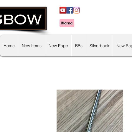
Home
New Items
New Page
BBs
Silverback
New Pa