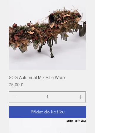
SCG Autumnal Mix Rifle Wrap
Cena
75,00 £
Přidat do košíku