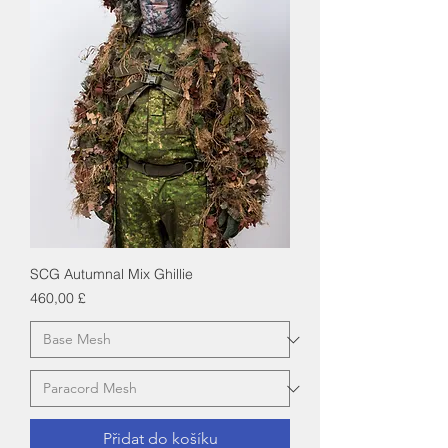
SCG Autumnal Mix Ghillie
Cena
460,00 £
Přidat do košíku