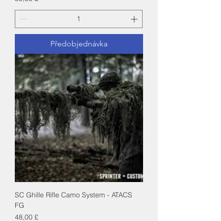
Předobjednávka
SC Ghille Rifle Camo System - ATACS
FG
Cena
48,00 £