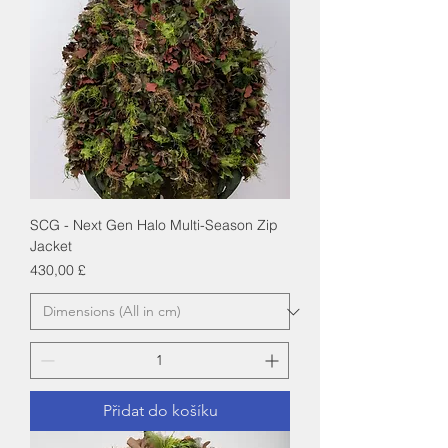
SCG - Next Gen Halo Multi-Season Zip
Jacket
Cena
430,00 £
Přidat do košíku