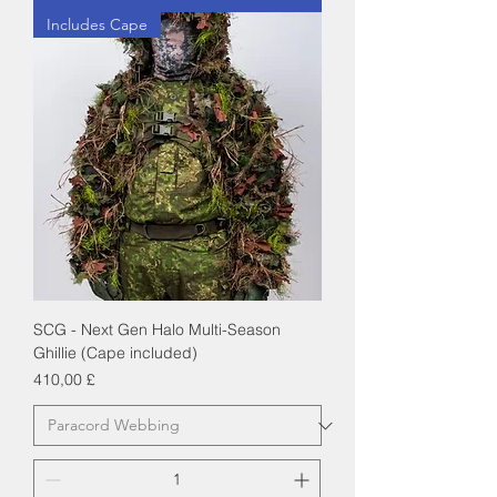
Includes Cape
SCG - Next Gen Halo Multi-Season
Ghillie (Cape included)
Cena
410,00 £