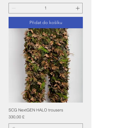
Přidat do košíku
SCG NextGEN HALO trousers
Cena
330,00 £