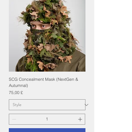
SCG Concealment Mask (NextGen &
Autumnal)
Cena
75,00 £