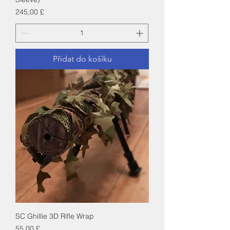
Cena
245,00 £
Přidat do košíku
SC Ghillie 3D Rifle Wrap
Cena
55,00 £