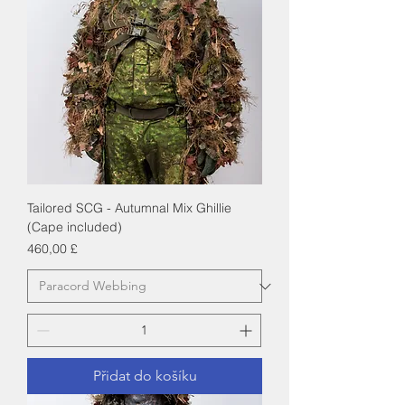
Tailored SCG - Autumnal Mix Ghillie
(Cape included)
Cena
460,00 £
Přidat do košíku