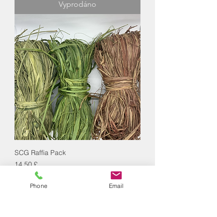
Vyprodáno
SCG Raffia Pack
Cena
14,50 £
Vyprodáno
Phone
Email