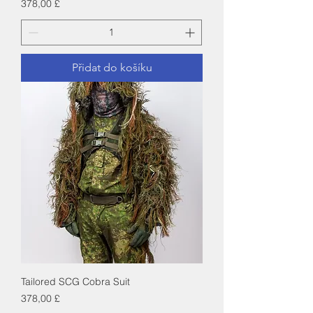
Cena
378,00 £
Přidat do košíku
Tailored SCG Cobra Suit
Cena
378,00 £