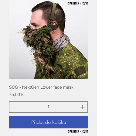
SCG - NextGen Lower face mask
Cena
75,00 £
Přidat do košíku