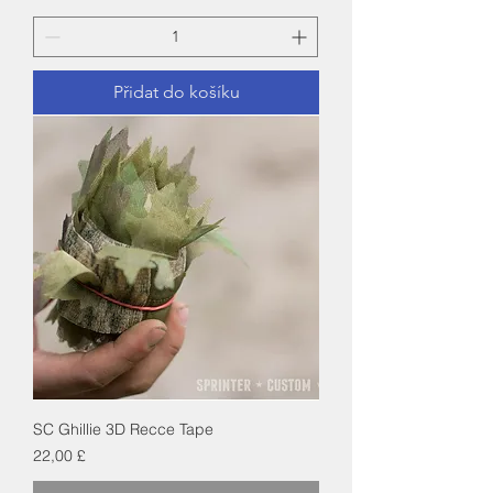
Přidat do košíku
SC Ghillie 3D Recce Tape
Cena
22,00 £