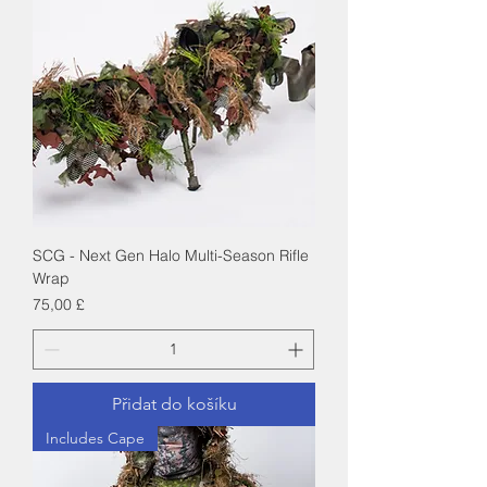
SCG - Next Gen Halo Multi-Season Rifle
Wrap
Cena
75,00 £
Přidat do košíku
Includes Cape