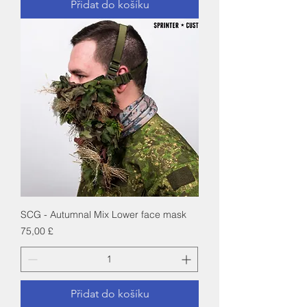
Přidat do košíku
SCG - Autumnal Mix Lower face mask
Cena
75,00 £
Přidat do košíku