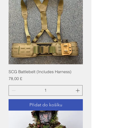
SCG Battlebelt (Includes Harness)
Cena
78,00 £
Přidat do košíku