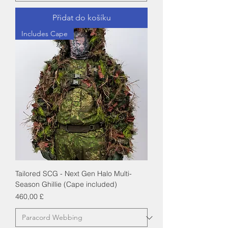
Přidat do košíku
Includes Cape
Tailored SCG - Next Gen Halo Multi-
Season Ghillie (Cape included)
Cena
460,00 £