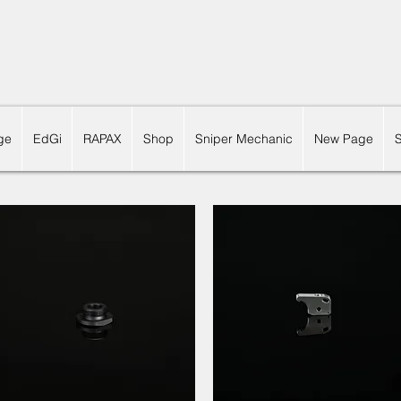
ge
EdGi
RAPAX
Shop
Sniper Mechanic
New Page