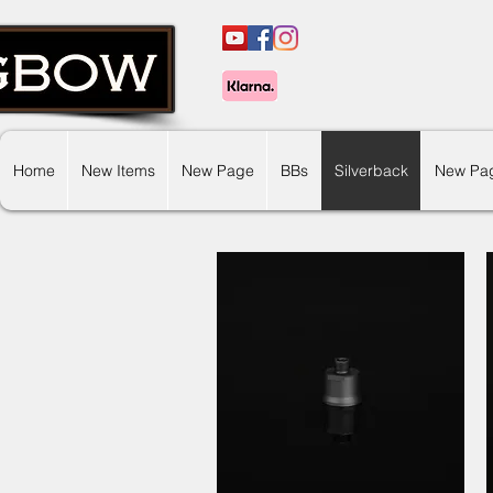
Home
New Items
New Page
BBs
Silverback
New Pa