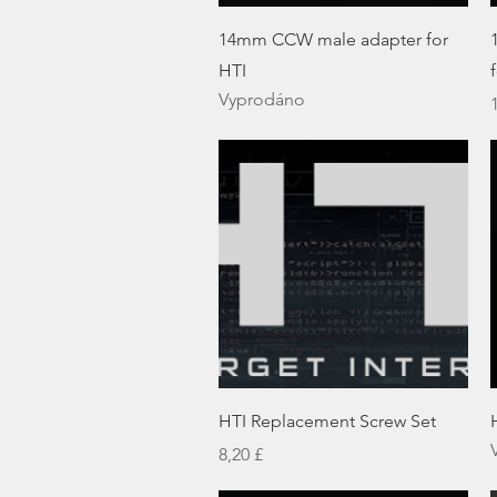
Rychlý náhled
14mm CCW male adapter for
HTI
Vyprodáno
Rychlý náhled
HTI Replacement Screw Set
Cena
8,20 £