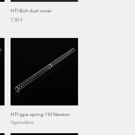
Rychlý náhled
HTI Bolt dust cover
Cena
7,30 £
Rychlý náhled
HTI type spring 110 Newton
Vyprodáno