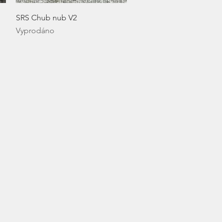
Rychlý náhled
SRS Chub nub V2
Vyprodáno