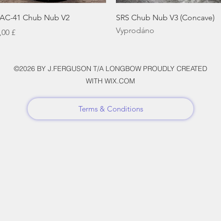
Rychlý náhled
Rychlý náhled
AC-41 Chub Nub V2
SRS Chub Nub V3 (Concave)
Vyprodáno
ena
,00 £
©2026 BY J.FERGUSON T/A LONGBOW PROUDLY CREATED
WITH WIX.COM
Terms & Conditions