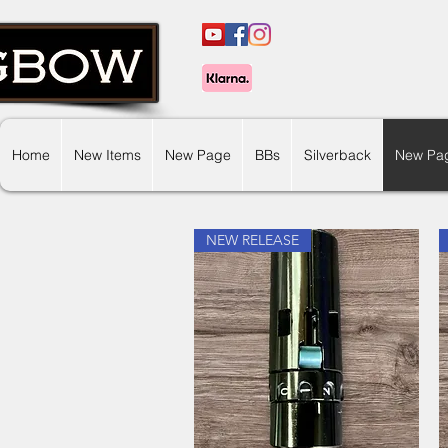
Home
New Items
New Page
BBs
Silverback
New Pa
NEW RELEASE