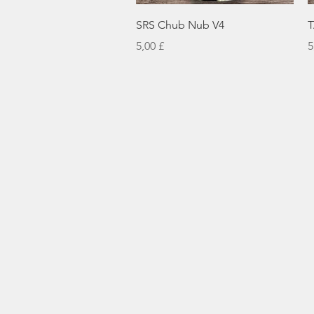
Rychlý náhled
SRS Chub Nub V4
T
Cena
C
5,00 £
5