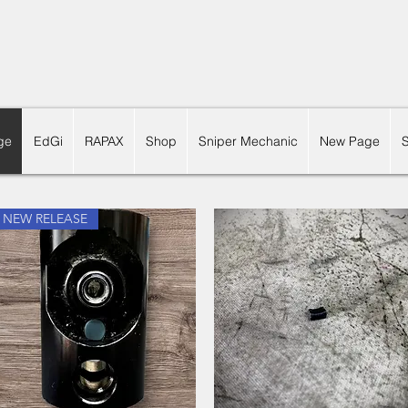
ge
EdGi
RAPAX
Shop
Sniper Mechanic
New Page
NEW RELEASE