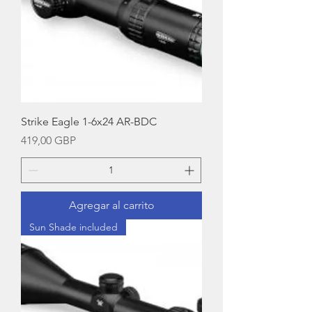
Strike Eagle 1-6x24 AR-BDC
Precio
419,00 GBP
Agregar al carrito
Sun Shade included