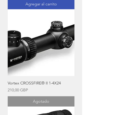
Agregar al carrito
Vortex CROSSFIRE® II 1-4X24
Precio
210,00 GBP
Agotado