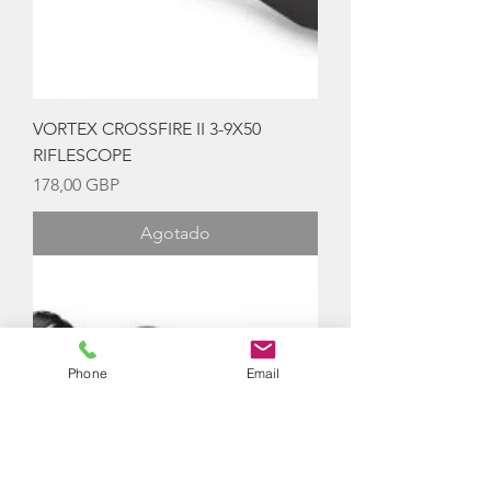
VORTEX CROSSFIRE II 3-9X50
RIFLESCOPE
Precio
178,00 GBP
Agotado
Phone
Email