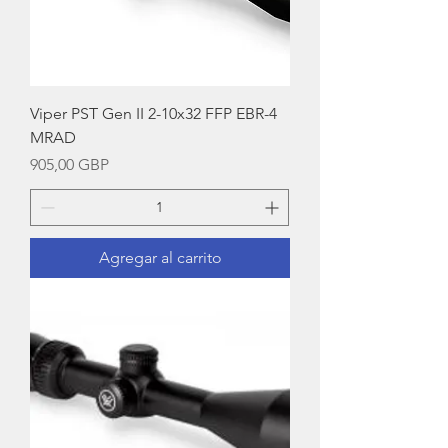
Viper PST Gen II 2-10x32 FFP EBR-4
MRAD
Precio
905,00 GBP
Agregar al carrito