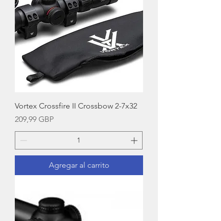
Vortex Crossfire II Crossbow 2-7x32
Precio
209,99 GBP
Agregar al carrito