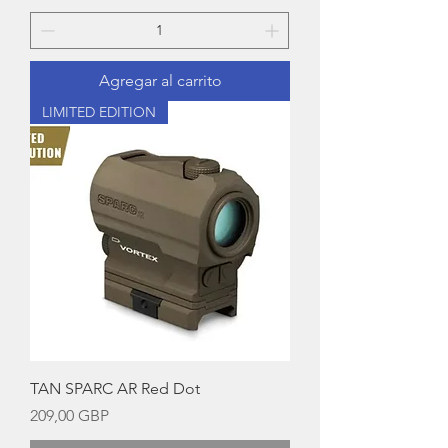
Agregar al carrito
LIMITED EDITION
TAN SPARC AR Red Dot
Precio
209,00 GBP