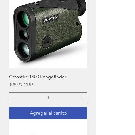
Crossfire 1400 Rangefinder
Precio
198,99 GBP
Agregar al carrito