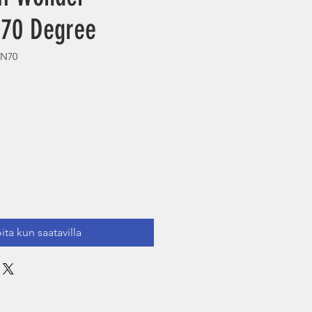
 70 Degree
ON70
ita kun saatavilla