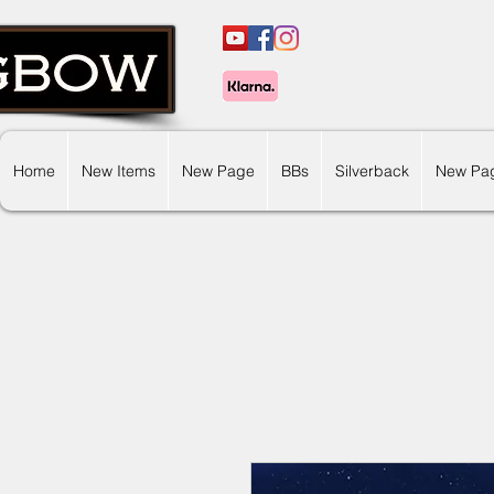
Home
New Items
New Page
BBs
Silverback
New Pa