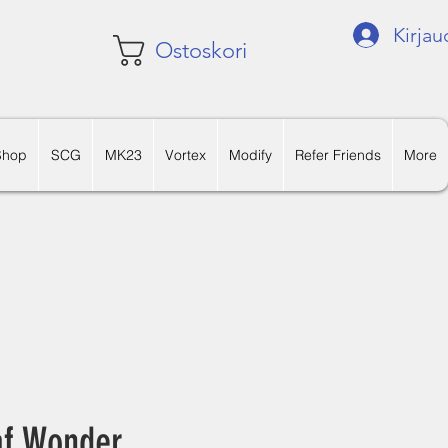
Kirjau
Ostoskori
Shop
SCG
MK23
Vortex
Modify
Refer Friends
More
af Wonder