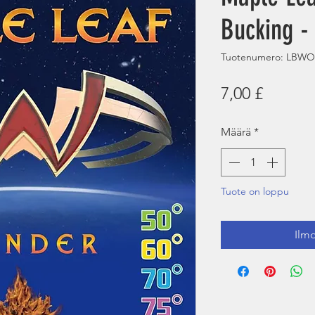
Bucking -
Tuotenumero: LBW
Hinta
7,00 £
Määrä
*
Tuote on loppu
Ilmo