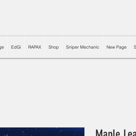
ge
EdGi
RAPAX
Shop
Sniper Mechanic
New Page
Maple Le