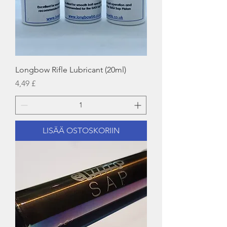
Longbow Rifle Lubricant (20ml)
Hinta
4,49 £
LISÄÄ OSTOSKORIIN