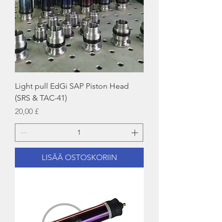
Light pull EdGi SAP Piston Head
(SRS & TAC-41)
Hinta
20,00 £
LISÄÄ OSTOSKORIIN