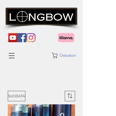
Ostoskori
SUODATA