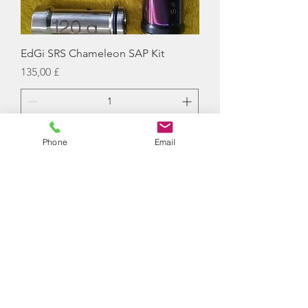
EdGi SRS Chameleon SAP Kit
Hinta
135,00 £
Ennakkotilaa
Phone
Email