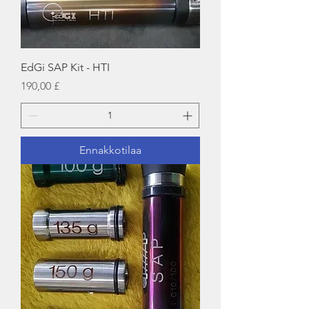
EdGi SAP Kit - HTI
Hinta
190,00 £
Ennakkotilaa