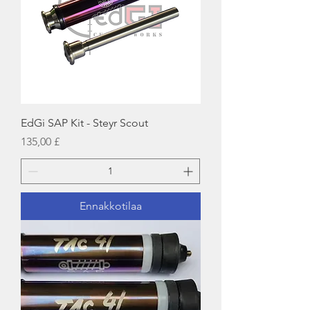
EdGi SAP Kit - Steyr Scout
Hinta
135,00 £
Ennakkotilaa