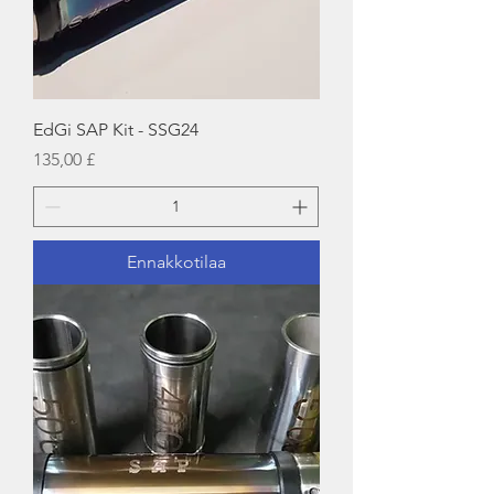
EdGi SAP Kit - SSG24
Hinta
135,00 £
Ennakkotilaa