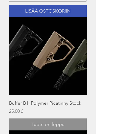
LISÄÄ OSTOSKORIIN
Buffer B1, Polymer Picatinny Stock
Hinta
25,00 £
Tuote on loppu