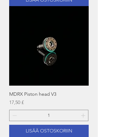
MDRX Piston head V3
Hinta
17,50 £
LISÄÄ OSTOSKORIIN