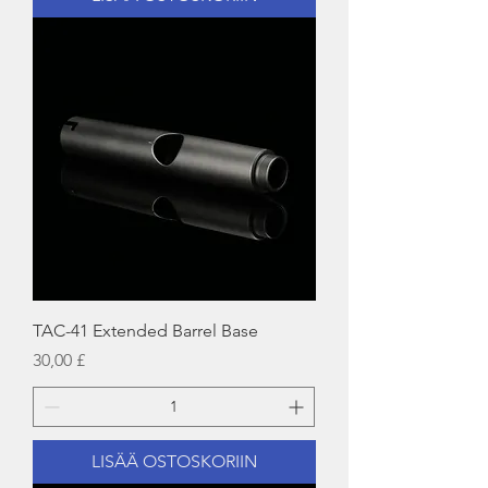
TAC-41 Extended Barrel Base
Hinta
30,00 £
LISÄÄ OSTOSKORIIN