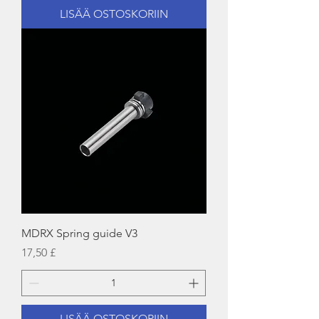
LISÄÄ OSTOSKORIIN
MDRX Spring guide V3
Hinta
17,50 £
LISÄÄ OSTOSKORIIN