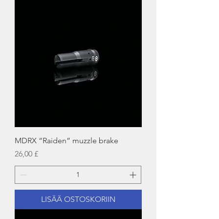
MDRX “Raiden” muzzle brake
Hinta
26,00 £
LISÄÄ OSTOSKORIIN