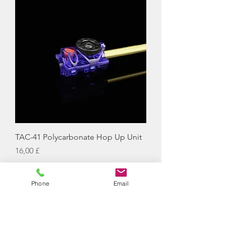
TAC-41 Polycarbonate Hop Up Unit
Hinta
16,00 £
Phone
Email
LISÄÄ OSTOSKORIIN