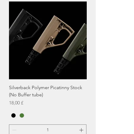
Silverback Polymer Picatinny Stock
(No Buffer tube)
Hinta
18,00 £