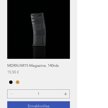
MDRX/AR15 Magazine, 140rds
Hinta
15,50 £
Ennakkotilaa