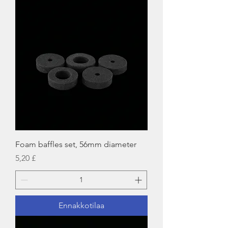
Foam baffles set, 56mm diameter
Hinta
5,20 £
Ennakkotilaa