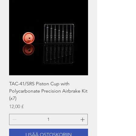
TAC-41/SRS Piston Cup with
Polycarbonate Precision Airbrake Kit
(x7)
Hinta
12,00 £
LISÄÄ OSTOSKORIIN