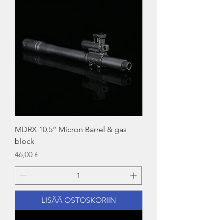
MDRX 10.5” Micron Barrel & gas
block
Hinta
46,00 £
LISÄÄ OSTOSKORIIN