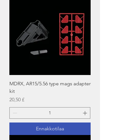
MDRX, AR15/5.56 type mags adapter
kit
Hinta
20,50 £
Ennakkotilaa