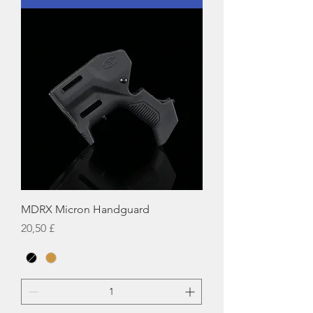
MDRX Micron Handguard
Hinta
20,50 £