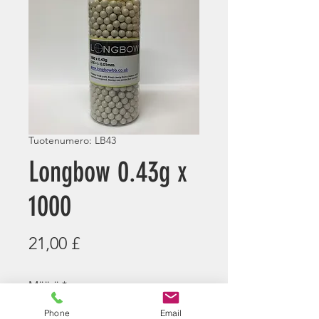
Tuotenumero: LB43
Longbow 0.43g x
1000
Hinta
21,00 £
Määrä
*
Phone
Email