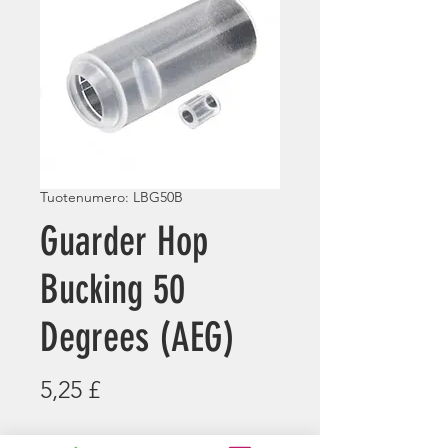
Tuotenumero: LBG50B
Guarder Hop
Bucking 50
Degrees (AEG)
Hinta
5,25 £