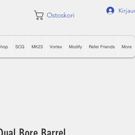
Kirjau
Ostoskori
Shop
SCG
MK23
Vortex
Modify
Refer Friends
More
Dual Bore Barrel