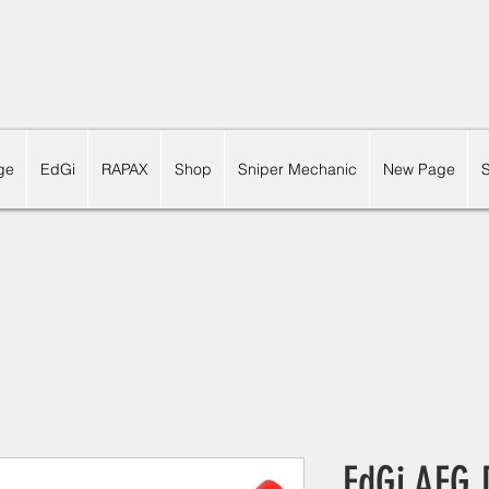
ge
EdGi
RAPAX
Shop
Sniper Mechanic
New Page
EdGi AEG 