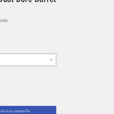
I500
a
ita kun saatavilla