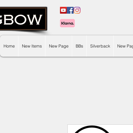
Home
New Items
New Page
BBs
Silverback
New Pa