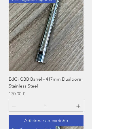
EdGi GBB Barrel - 417mm Dualbore
Stainless Steel
Preço
170,00 £
Adicionar ao carrinho