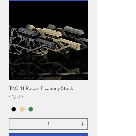
TAC-41 Recon Picatinny Stock
Preço
44,50 £