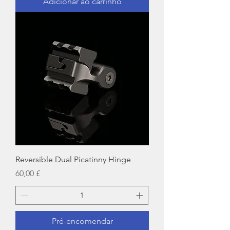
Adicionar ao carrinho
Reversible Dual Picatinny Hinge
Preço
60,00 £
Pré-encomendar