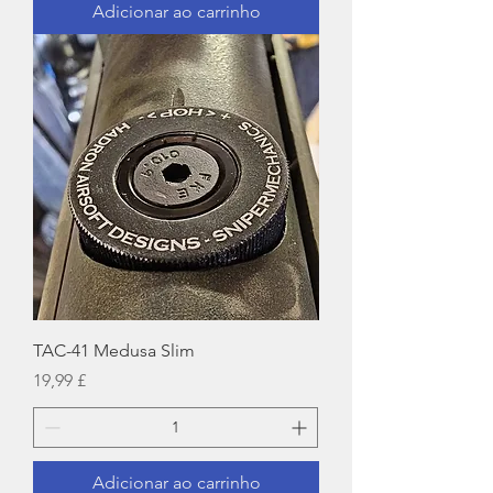
Adicionar ao carrinho
TAC-41 Medusa Slim
Preço
19,99 £
Adicionar ao carrinho