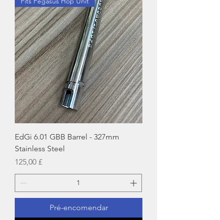
Fits Pegasus Hop Unit
EdGi 6.01 GBB Barrel - 327mm
Stainless Steel
Preço
125,00 £
Pré-encomendar