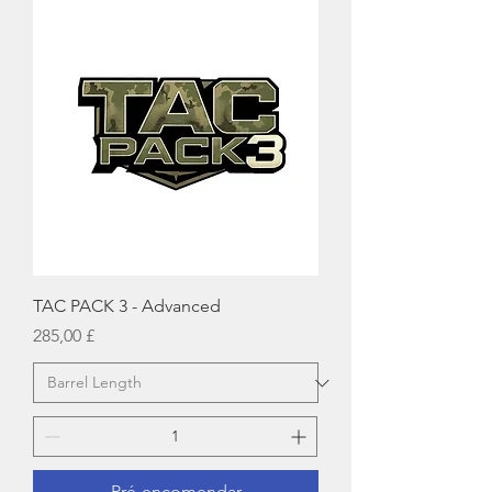
TAC PACK 3 - Advanced
Preço
285,00 £
Pré-encomendar