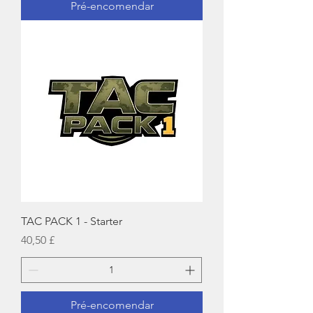
Pré-encomendar
TAC PACK 1 - Starter
Preço
40,50 £
Pré-encomendar