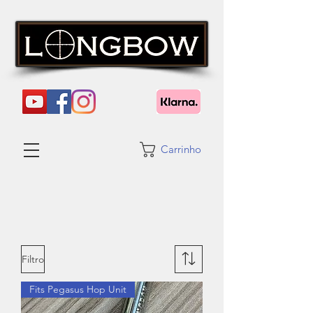
Carrinho
Filtro
Fits Pegasus Hop Unit