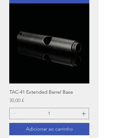
TAC-41 Extended Barrel Base
Preço
30,00 £
Adicionar ao carrinho