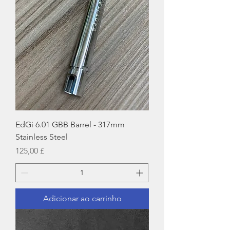
EdGi 6.01 GBB Barrel - 317mm
Stainless Steel
Preço
125,00 £
Adicionar ao carrinho