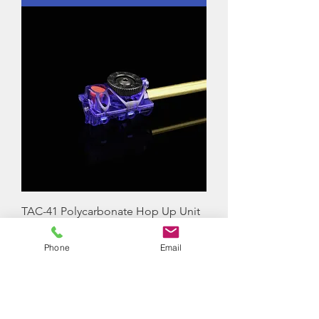
TAC-41 Polycarbonate Hop Up Unit
Preço
16,00 £
Phone
Email
Adicionar ao carrinho