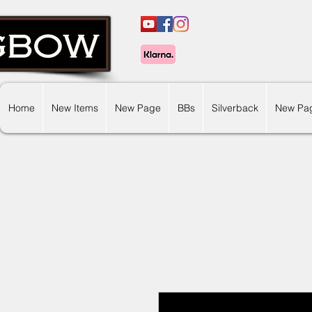
Home
New Items
New Page
BBs
Silverback
New Pa