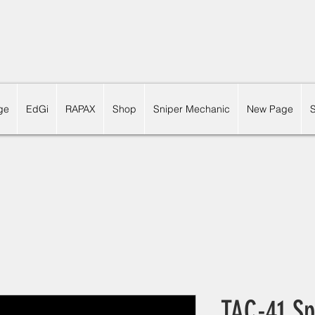
ge
EdGi
RAPAX
Shop
Sniper Mechanic
New Page
TAC-41 Sp