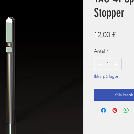
Stopper
Pris
12,00 £
Antal
*
Ikke på lager
Giv besk