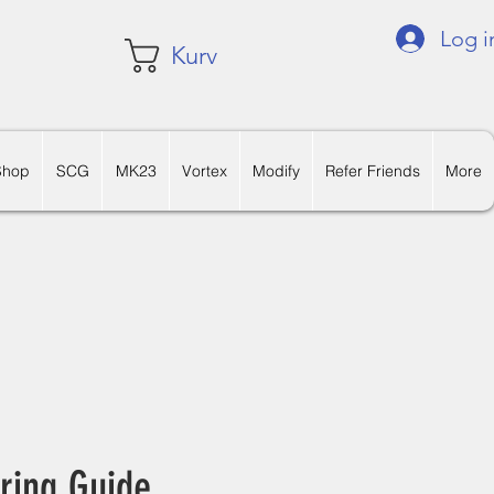
Log i
Kurv
Shop
SCG
MK23
Vortex
Modify
Refer Friends
More
ring Guide