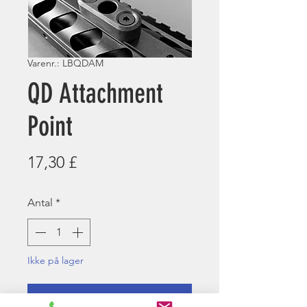
Varenr.: LBQDAM
QD Attachment
Point
Pris
17,30 £
Antal
*
Ikke på lager
Giv besked når det er på lager